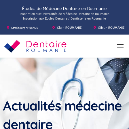
Études de Médecine Dentaire en Roumanie
Inscription aux Universités de Médecine Dentaire en Roumanie
Inscription aux Ecoles Dentaire / Dentisterie en Roumanie
Strasbourg •
FRANCE
Cluj •
ROUMANIE
Sibiu •
ROUMANIE
Actualités médecine
dentaire