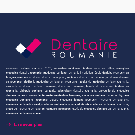
medecine dentaire roumanie 2026
,
inscription medecine dentaire roumanie 2026
,
inscription
medecine dentaire roumanie
,
medecine dentaire roumanie inscription
,
école dentaire roumanie en
français
,
roumanie medecine dentaire inscription
,
medecine dentaire en roumanie
,
médecine dentaire
en roumanie
,
etudier la medecine dentaire en roumanie
,
faculté de médecine dentaire roumanie
,
université medecine dentaire roumanie
,
dentisterie roumanie
,
faculté de médecine dentaire en
roumanie
,
chirurgie dentaire roumanie
,
odontologie dentaire roumanie
,
université de médecine
dentaire bucarest
,
université de médecine dentaire timisoara
,
médecine dentaire roumanie cluj
,
faire
medecine dentaire en roumanie
,
etudes medecine dentaire roumanie
,
medecine dentaire cluj
,
medecine dentaire bucarest
,
medecine dentaire timisoara
,
etudes de medecine dentaire en roumanie
,
etude de medecine dentaire en roumanie inscription
,
etude de medecine dentaire en roumanie prix
,
médecine dentaire roumanie
En savoir plus