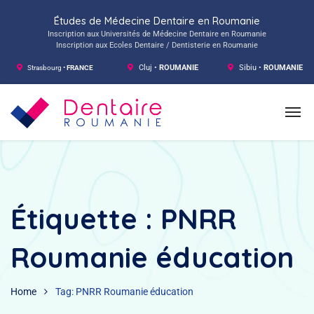
Études de Médecine Dentaire en Roumanie
Inscription aux Universités de Médecine Dentaire en Roumanie
Inscription aux Ecoles Dentaire / Dentisterie en Roumanie
Strasbourg •
FRANCE
Cluj •
ROUMANIE
Sibiu •
ROUMANIE
Étiquette :
PNRR
Roumanie éducation
Home
Tag: PNRR Roumanie éducation