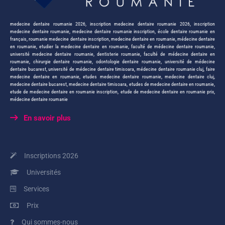
medecine dentaire roumanie 2026
,
inscription medecine dentaire roumanie 2026
,
inscription
medecine dentaire roumanie
,
medecine dentaire roumanie inscription
,
école dentaire roumanie en
français
,
roumanie medecine dentaire inscription
,
medecine dentaire en roumanie
,
médecine dentaire
en roumanie
,
etudier la medecine dentaire en roumanie
,
faculté de médecine dentaire roumanie
,
université medecine dentaire roumanie
,
dentisterie roumanie
,
faculté de médecine dentaire en
roumanie
,
chirurgie dentaire roumanie
,
odontologie dentaire roumanie
,
université de médecine
dentaire bucarest
,
université de médecine dentaire timisoara
,
médecine dentaire roumanie cluj
,
faire
medecine dentaire en roumanie
,
etudes medecine dentaire roumanie
,
medecine dentaire cluj
,
medecine dentaire bucarest
,
medecine dentaire timisoara
,
etudes de medecine dentaire en roumanie
,
etude de medecine dentaire en roumanie inscription
,
etude de medecine dentaire en roumanie prix
,
médecine dentaire roumanie
En savoir plus
Inscriptions 2026
Universités
Services
Prix
Qui sommes-nous