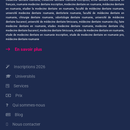
français
,
roumanie medecine dentaire inscription
,
medecine dentaire en roumanie
,
médecine dentaire
en roumanie
,
etudier la medecine dentaire en roumanie
,
faculté de médecine dentaire roumanie
,
université medecine dentaire roumanie
,
dentisterie roumanie
,
faculté de médecine dentaire en
roumanie
,
chirurgie dentaire roumanie
,
odontologie dentaire roumanie
,
université de médecine
dentaire bucarest
,
université de médecine dentaire timisoara
,
médecine dentaire roumanie cluj
,
faire
medecine dentaire en roumanie
,
etudes medecine dentaire roumanie
,
medecine dentaire cluj
,
medecine dentaire bucarest
,
medecine dentaire timisoara
,
etudes de medecine dentaire en roumanie
,
etude de medecine dentaire en roumanie inscription
,
etude de medecine dentaire en roumanie prix
,
médecine dentaire roumanie
En savoir plus
Inscriptions 2026
Universités
Services
Prix
Qui sommes-nous
Blog
Nous contacter