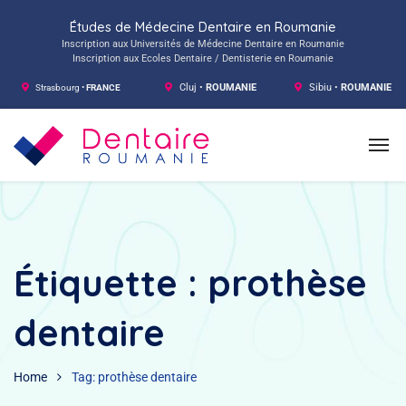
Études de Médecine Dentaire en Roumanie
Inscription aux Universités de Médecine Dentaire en Roumanie
Inscription aux Ecoles Dentaire / Dentisterie en Roumanie
Strasbourg •
FRANCE
Cluj •
ROUMANIE
Sibiu •
ROUMANIE
Étiquette :
prothèse
dentaire
Home
Tag: prothèse dentaire