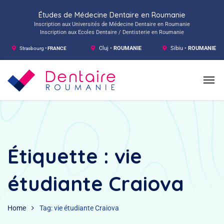
Études de Médecine Dentaire en Roumanie
Inscription aux Universités de Médecine Dentaire en Roumanie
Inscription aux Ecoles Dentaire / Dentisterie en Roumanie
Strasbourg •
FRANCE
Cluj •
ROUMANIE
Sibiu •
ROUMANIE
Étiquette :
vie
étudiante Craiova
Home
Tag: vie étudiante Craiova