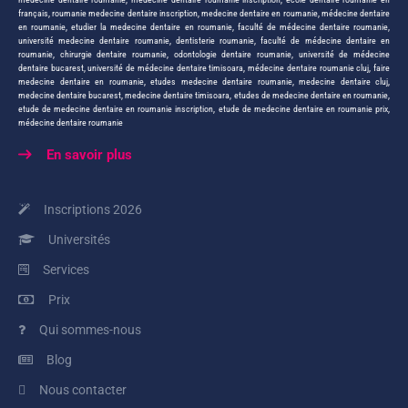
français
,
roumanie medecine dentaire inscription
,
medecine dentaire en roumanie
,
médecine dentaire
en roumanie
,
etudier la medecine dentaire en roumanie
,
faculté de médecine dentaire roumanie
,
université medecine dentaire roumanie
,
dentisterie roumanie
,
faculté de médecine dentaire en
roumanie
,
chirurgie dentaire roumanie
,
odontologie dentaire roumanie
,
université de médecine
dentaire bucarest
,
université de médecine dentaire timisoara
,
médecine dentaire roumanie cluj
,
faire
medecine dentaire en roumanie
,
etudes medecine dentaire roumanie
,
medecine dentaire cluj
,
medecine dentaire bucarest
,
medecine dentaire timisoara
,
etudes de medecine dentaire en roumanie
,
etude de medecine dentaire en roumanie inscription
,
etude de medecine dentaire en roumanie prix
,
médecine dentaire roumanie
En savoir plus
Inscriptions 2026
Universités
Services
Prix
Qui sommes-nous
Blog
Nous contacter