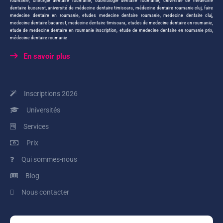
roumanie
,
chirurgie dentaire roumanie
,
odontologie dentaire roumanie
,
université de médecine
dentaire bucarest
,
université de médecine dentaire timisoara
,
médecine dentaire roumanie cluj
,
faire
medecine dentaire en roumanie
,
etudes medecine dentaire roumanie
,
medecine dentaire cluj
,
medecine dentaire bucarest
,
medecine dentaire timisoara
,
etudes de medecine dentaire en roumanie
,
etude de medecine dentaire en roumanie inscription
,
etude de medecine dentaire en roumanie prix
,
médecine dentaire roumanie
En savoir plus
Inscriptions 2026
Universités
Services
Prix
Qui sommes-nous
Blog
Nous contacter